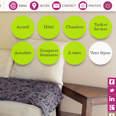
0
EMAIL
ACCÈS
CONTACT
PHOTOS
Tarifs et
Accueil
Hôtel
Chambres
Services
Groupes et
Actualités
À visiter
Votre Séjour
Séminaires